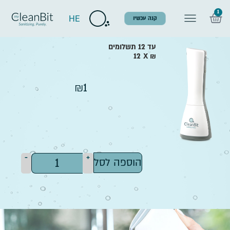
1
HE
קנה עכשיו
עד 12 תשלומים
12
X
₪
₪
1
-
+
הוספה לסל